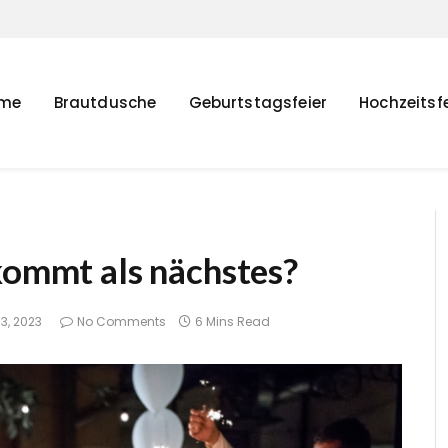
me
Brautdusche
Geburtstagsfeier
Hochzeitsfe
kommt als nächstes?
3, 2023
No Comments
6 Mins Read