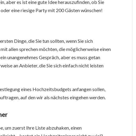
, aber es ist eine gute Idee herauszufinden, ob Sie
 oder eine riesige Party mit 200 Gästen wünschen!
rsten Dinge, die Sie tun sollten, wenn Sie sich
e mit allen sprechen möchten, die möglicherweise einen
ist ein unangenehmes Gespräch, aber es muss getan
ise an Anbieter, die Sie sich einfach nicht leisten
Festlegung eines Hochzeitsbudgets anfangen sollen,
auftragen, auf den wir als nächstes eingehen werden.
ner
e, um zuerst Ihre Liste abzuhaken, einen
lleicht – kostet ein Hochzeitsplaner nicht zu viel?