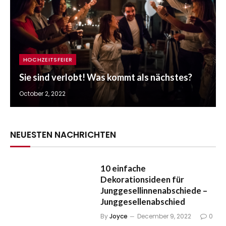
HOCHZEITSFEIER
Sie sind verlobt! Was kommt als nächstes?
October 2, 2022
NEUESTEN NACHRICHTEN
10 einfache
Dekorationsideen für
Junggesellinnenabschiede –
Junggesellenabschied
By
Joyce
December 9, 2022
0