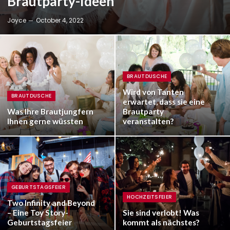
Brautparty-Ideen
Joyce
October 4, 2022
BRAUTDUSCHE
Wird von Tanten
BRAUTDUSCHE
erwartet, dass sie eine
Was Ihre Brautjungfern
Brautparty
Ihnen gerne wüssten
veranstalten?
GEBURTSTAGSFEIER
HOCHZEITSFEIER
Two Infinity and Beyond
– Eine Toy Story-
Sie sind verlobt! Was
Geburtstagsfeier
kommt als nächstes?