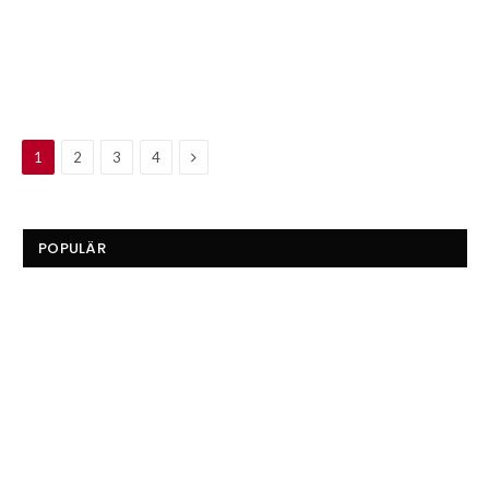
Next
1
2
3
4
POPULÄR